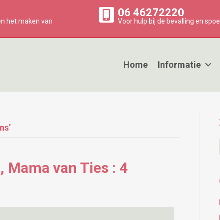
06 46272220
 en het maken van
Voor hulp bij de bevalling en spoe
Home
Informatie
ns’
t, Mama van Ties : 4