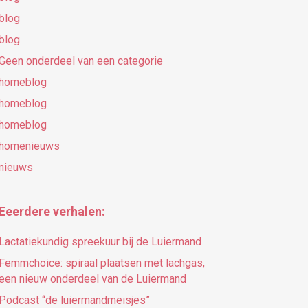
blog
blog
Geen onderdeel van een categorie
homeblog
homeblog
homeblog
homenieuws
nieuws
Eeerdere verhalen:
Lactatiekundig spreekuur bij de Luiermand
Femmchoice: spiraal plaatsen met lachgas,
een nieuw onderdeel van de Luiermand
Podcast “de luiermandmeisjes”