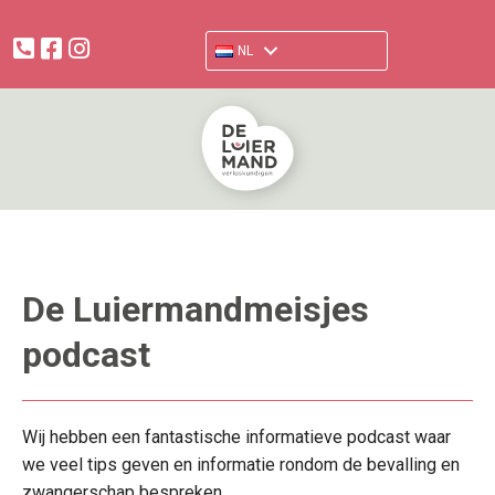
facebook.com/verloskundigendeluiermand
www.instagram.com/deluiermand
NL
De Luiermandmeisjes
podcast
Wij hebben een fantastische informatieve podcast waar
we veel tips geven en informatie rondom de bevalling en
zwangerschap bespreken.