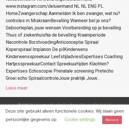
www.instagram.com/deluiermand NL NL ENG PL
HomeZwangerschap Aanmelden Ik ben zwanger, wat nu?
controles m MiskraamBevalling Wanneer bel je ons?
Geboorteplan, jouw wensen Voorbereiding op je bevalling
Thuis of ziekenhuisNa de bevalling Kraamperiode
Nacontrole BorstvoedingAnticonceptie Spiraal
Koperspiraal Implanon De pilKinderwens
Kinderwensspreekuur LeefstijladviesExpertises Coaching
HartjesspreekuurContact Spreekuurtijden Klachten?
Expertises Echoscopie Prenatale screening Pretecho
Groei echo SpiraalcontroleJouw praktijk Jouw…
Lees meer
© 2026 De Luiermand verloskundigen
|
Powered by
V-Jake
Deze site gebruikt alleen functionele cookies. Wij slaan geen
persoonlijke gegevens op.
Cookie settings
Akkoord