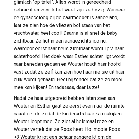
glimlach “op tafel”. Alles wordt in gereedheid
gebracht en voor ik het weet zijn ze bezig. Wanneer
de gynaecoloog bij de baarmoeder is aanbeland,
laat ze zien hoe de vliezen bol staan van het
vruchtwater, heel cool! Daarna is al snel de baby
zichtbaar. Ze ligt in een aangezichtsligging,
waardoor eerst haar neus zichtbaar wordt i.p.v. haar
achterhoofd. Het doek waar Esther achter ligt wordt
naar beneden gedaan en Wouter houdt haar hoofd
vast zodat ze zelf kan zien hoe haar meisje uit haar
buik wordt gehaald. Heel bijzonder dat ze zo mooi
mee kan kijken! En tadaaaaa, daar is ze!
Nadat ze haar uitgebreid hebben laten zien aan
Wouter en Esther gaat ze eerst even naar de ruimte
naast de o.k. zodat de kinderarts haar kan nakijken.
Wouter loopt mee. Ze ziet al helemaal roze en
Wouter vertelt dat ze Roos heet. Hoi mooie Roos
<3 Wouter krijgt een schaar aangereikt om de