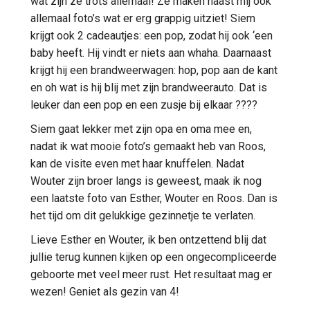
wat zijn ze trots allemaal! Ze maken naast mij ook
allemaal foto’s wat er erg grappig uitziet! Siem
krijgt ook 2 cadeautjes: een pop, zodat hij ook ‘een
baby heeft. Hij vindt er niets aan whaha. Daarnaast
krijgt hij een brandweerwagen: hop, pop aan de kant
en oh wat is hij blij met zijn brandweerauto. Dat is
leuker dan een pop en een zusje bij elkaar ????
Siem gaat lekker met zijn opa en oma mee en,
nadat ik wat mooie foto’s gemaakt heb van Roos,
kan de visite even met haar knuffelen. Nadat
Wouter zijn broer langs is geweest, maak ik nog
een laatste foto van Esther, Wouter en Roos. Dan is
het tijd om dit gelukkige gezinnetje te verlaten.
Lieve Esther en Wouter, ik ben ontzettend blij dat
jullie terug kunnen kijken op een ongecompliceerde
geboorte met veel meer rust. Het resultaat mag er
wezen! Geniet als gezin van 4!