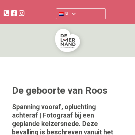
facebook.com/verloskundigendeluiermand
www.instagram.com/deluiermand
NL
De geboorte van Roos
Spanning vooraf, opluchting
achteraf | Fotograaf bij een
geplande keizersnede. Deze
bevalling is beschreven vanuit het