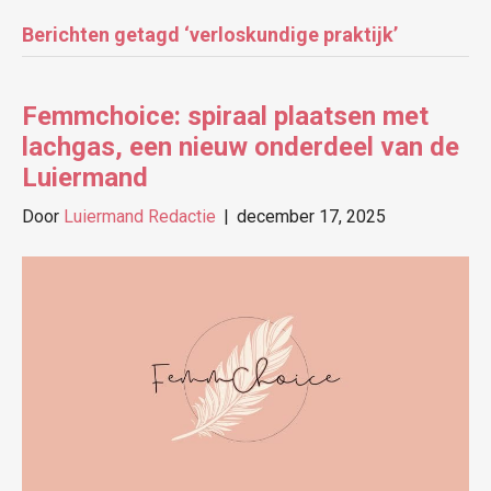
Berichten getagd ‘verloskundige praktijk’
Femmchoice: spiraal plaatsen met
lachgas, een nieuw onderdeel van de
Luiermand
Door
Luiermand Redactie
|
december 17, 2025