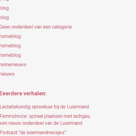
blog
blog
Geen onderdeel van een categorie
homeblog
homeblog
homeblog
homenieuws
nieuws
Eeerdere verhalen:
Lactatiekundig spreekuur bij de Luiermand
Femmchoice: spiraal plaatsen met lachgas,
een nieuw onderdeel van de Luiermand
Podcast “de luiermandmeisjes”