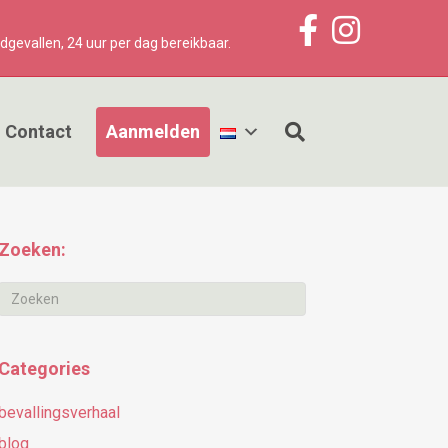
F
I
a
n
dgevallen, 24 uur per dag bereikbaar.​
c
s
e
t
b
a
o
g
o
r
k
a
Contact
Aanmelden
m
Zoeken:
Categories
bevallingsverhaal
blog