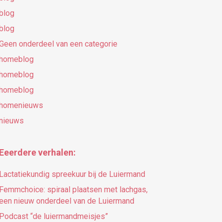
blog
blog
Geen onderdeel van een categorie
homeblog
homeblog
homeblog
homenieuws
nieuws
Eeerdere verhalen:
Lactatiekundig spreekuur bij de Luiermand
Femmchoice: spiraal plaatsen met lachgas,
een nieuw onderdeel van de Luiermand
Podcast “de luiermandmeisjes”