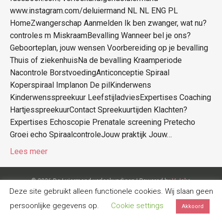
www.instagram.com/deluiermand NL NL ENG PL
HomeZwangerschap Aanmelden Ik ben zwanger, wat nu?
controles m MiskraamBevalling Wanneer bel je ons?
Geboorteplan, jouw wensen Voorbereiding op je bevalling
Thuis of ziekenhuisNa de bevalling Kraamperiode
Nacontrole BorstvoedingAnticonceptie Spiraal
Koperspiraal Implanon De pilKinderwens
Kinderwensspreekuur LeefstijladviesExpertises Coaching
HartjesspreekuurContact Spreekuurtijden Klachten?
Expertises Echoscopie Prenatale screening Pretecho
Groei echo SpiraalcontroleJouw praktijk Jouw…
Lees meer
© 2026 De Luiermand verloskundigen
|
Powered by
V-Jake
Deze site gebruikt alleen functionele cookies. Wij slaan geen
persoonlijke gegevens op.
Cookie settings
Akkoord