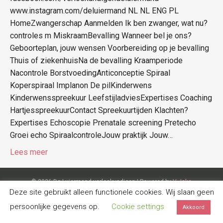
www.instagram.com/deluiermand NL NL ENG PL
HomeZwangerschap Aanmelden Ik ben zwanger, wat nu?
controles m MiskraamBevalling Wanneer bel je ons?
Geboorteplan, jouw wensen Voorbereiding op je bevalling
Thuis of ziekenhuisNa de bevalling Kraamperiode
Nacontrole BorstvoedingAnticonceptie Spiraal
Koperspiraal Implanon De pilKinderwens
Kinderwensspreekuur LeefstijladviesExpertises Coaching
HartjesspreekuurContact Spreekuurtijden Klachten?
Expertises Echoscopie Prenatale screening Pretecho
Groei echo SpiraalcontroleJouw praktijk Jouw…
Lees meer
© 2026 De Luiermand verloskundigen
|
Powered by
V-Jake
Deze site gebruikt alleen functionele cookies. Wij slaan geen
persoonlijke gegevens op.
Cookie settings
Akkoord