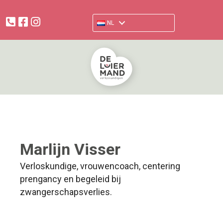
facebook.com/verloskundigendeluiermand
www.instagram.com/deluiermand
NL
Marlijn Visser
Verloskundige, vrouwencoach, centering
prengancy en begeleid bij
zwangerschapsverlies.